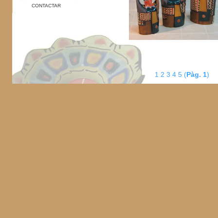
CONTACTAR
1
2
3
4
5
(
Pàg. 1
)