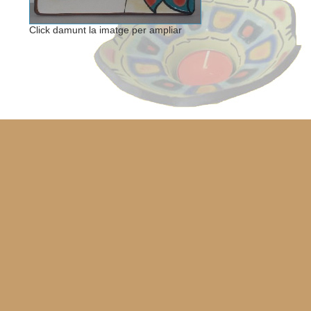
Click damunt la imatge per ampliar