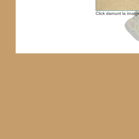
Click damunt la imatg