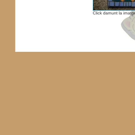
Click damunt la imatg