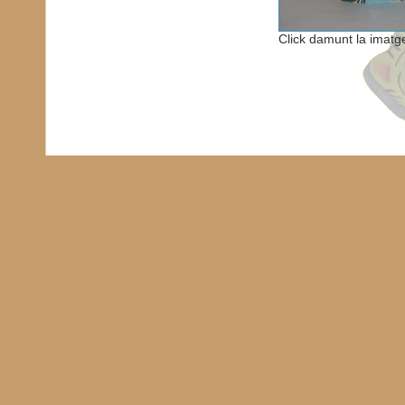
Click damunt la imatg