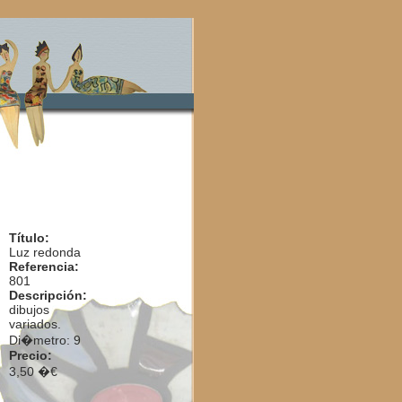
Título:
Luz redonda
Referencia:
801
Descripción:
dibujos
variados.
Di�metro: 9
Precio:
3,50 �€