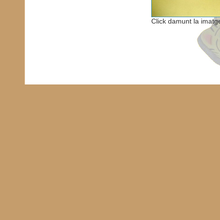
Click damunt la imatg